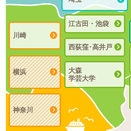
江古田・池袋
川崎
西荻窪･高井戸
大森
横浜
学芸大学
神奈川