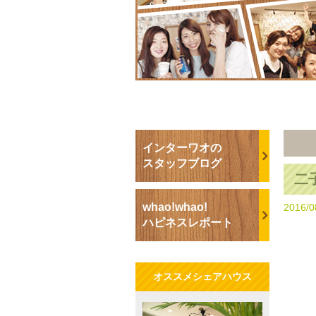
インターワオの
スタッフブログ
二
whao!whao!
2016/0
ハピネスレポート
オススメシェアハウス