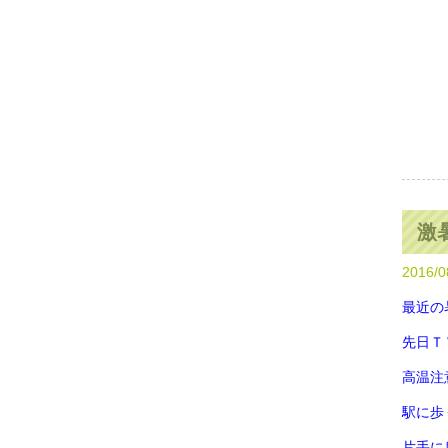
激
2016/0
最近の
先日Ｔ
高温注
駅に歩
片手に