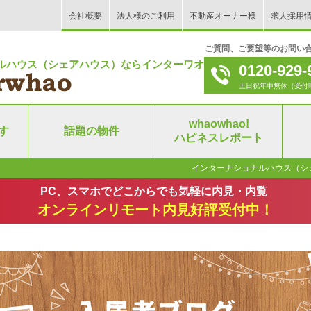
会社概要
法人様のご利用
不動産オーナー様
求人採用
ご質問、ご要望等のお問い
ルハウス（シェアハウス）ならインターワオ！
0120-929-
土日祝年中無休（受付時間｜9
whaowhao!
す
話題の物件
ハピネスレポート
インターナショナルハウス（シ
PC、スマホでどこからでも気軽に内見・内覧
オンラインリモート内見好評受付中！