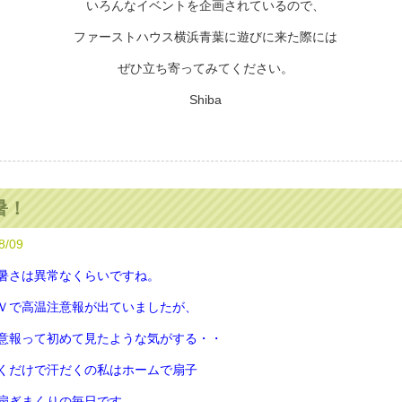
いろんなイベントを企画されているので、
ファーストハウス横浜青葉に遊びに来た際には
ぜひ立ち寄ってみてください。
Shiba
暑！
8/09
暑さは異常なくらいですね。
Ｖで高温注意報が出ていましたが、
意報って初めて見たような気がする・・
くだけで汗だくの私はホームで扇子
扇ぎまくりの毎日です。