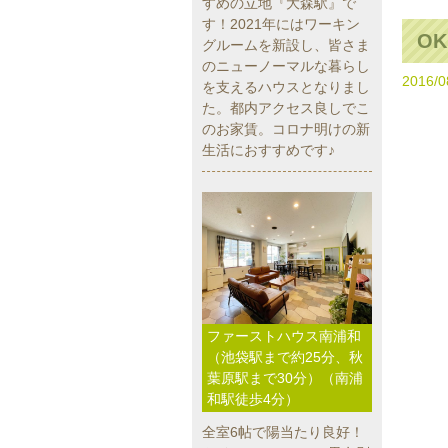
すめの立地『大森駅』で
す！2021年にはワーキン
OK
グルームを新設し、皆さま
のニューノーマルな暮らし
2016/0
を支えるハウスとなりまし
た。都内アクセス良しでこ
のお家賃。コロナ明けの新
生活におすすめです♪
ファーストハウス南浦和
（池袋駅まで約25分、秋
葉原駅まで30分）（南浦
和駅徒歩4分）
全室6帖で陽当たり良好！