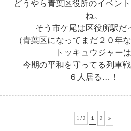
どうやら青葉区役所のイベン
ね。
そう市ケ尾は区役所駅だ
（青葉区になってまだ２０年
トッキュウジャー
今期の平和を守ってる列車
６人居る…！
1 / 2
1
2
»