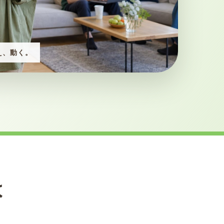
え、動く。
は