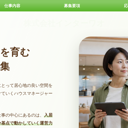
仕事内容
募集要項
応
株式会社インターワオ
を育む
集
にとって居心地の良い空間を
けていくハウスマネージャー
仕事の中心にあるのは、
入居
分基点で動かしていく運営力