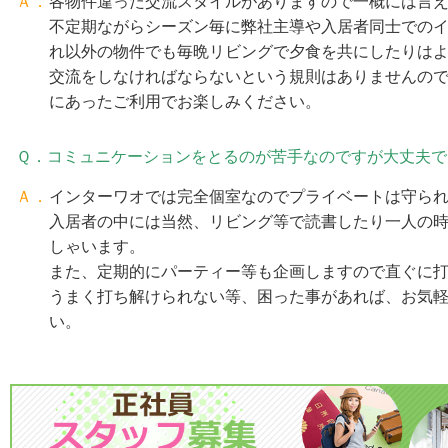
Ａ．
各物件違った交流スタイルがありますので一概には言
不定期ながらシーズン毎に弊社主導や入居者同士での
れ以外の物件でも毎晩リビングで夕食を共にしたりは
交流をしなければならないという規則はありませんの
にあったご利用でお楽しみください。
Ｑ．コミュニケーションをとるのが苦手なのですが大丈夫で
Ａ．
インターワオでは完全個室なのでプライベートは守ら
入居者の中には当然、リビング等で読書したり一人の
しゃいます。
また、定期的にパーティー等も企画しますので直ぐに
うまく打ち解けられない等、困った事があれば、お気
い。