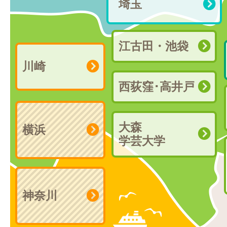
埼玉
江古田・池袋
川崎
西荻窪･高井戸
大森
横浜
学芸大学
神奈川