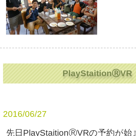
PlayStaitionⓇVR
2016/06/27
先日PlayStaitionⓇVRの予約