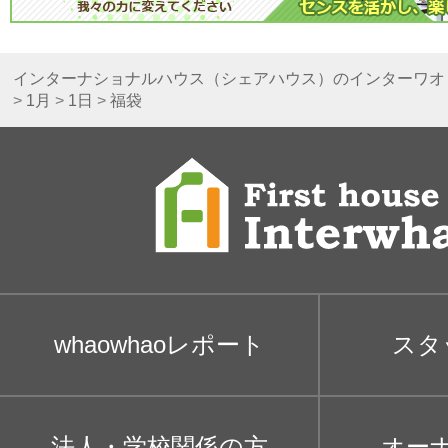
インターナショナルハウス（シェアハウス）のインターワオ
>
1月
>
1日
>
福袋
whaowhaoレポート
スタ
法人・学校関係の方
オー