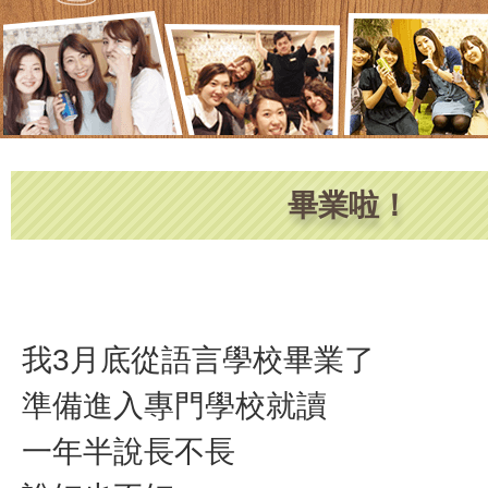
畢業啦！
我3月底從語言學校畢業了
準備進入專門學校就讀
一年半說長不長