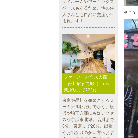
レイルームやワーキングス
ペースもあるため、他の住
そこで
人さんとも自然に交流が生
まれます！
ファーストハウス大森
（品川駅まで6分）（秋
葉原駅まで22分）
東京や品川を始めとするタ
ーミナル駅だけでなく、横
浜や埼玉方面にも好アクセ
スな京浜東北線。品川まで
6分、東京まで20分、出張
やお出かけの多い方へおす