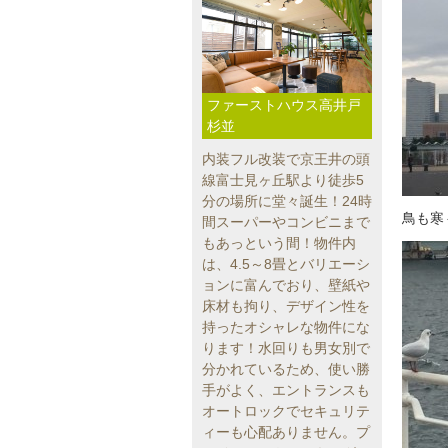
ファーストハウス高井戸
杉並
内装フル改装で京王井の頭
線富士見ヶ丘駅より徒歩5
分の場所に堂々誕生！24時
鳥も寒
間スーパーやコンビニまで
もあっという間！物件内
は、4.5～8畳とバリエーシ
ョンに富んでおり、壁紙や
床材も拘り、デザイン性を
持ったオシャレな物件にな
ります！水回りも男女別で
分かれているため、使い勝
手がよく、エントランスも
オートロックでセキュリテ
ィーも心配ありません。プ