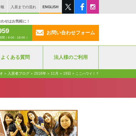
情報
入居までの流れ
ENGLISH
合わせはお気軽に！
959
お問い合わせフォーム
:00 - 19:00 ）
よくある質問
法人様のご利用
オ
入居者ブログ
2016年
11月
19日
>
>
>
>
>
ここハワイ！？