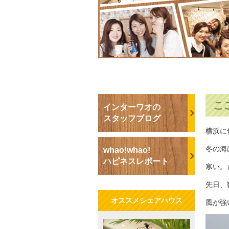
こ
インターワオの
スタッフブログ
横浜に
冬の海
whao!whao!
ハピネスレポート
寒い。
先日、
オススメシェアハウス
風が強