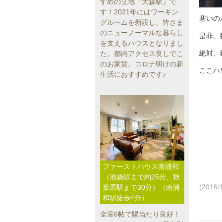
すめの立地『大森駅』で
す！2021年にはワーキン
寒いの
グルームを新設し、皆さま
のニューノーマルな暮らし
是非、
を支えるハウスとなりまし
絶対、
た。都内アクセス良しでこ
のお家賃。コロナ明けの新
ここハ
生活におすすめです♪
ファーストハウス南浦和
（池袋駅まで約25分、秋
(2016/
葉原駅まで30分）（南浦
和駅徒歩4分）
全室6帖で陽当たり良好！