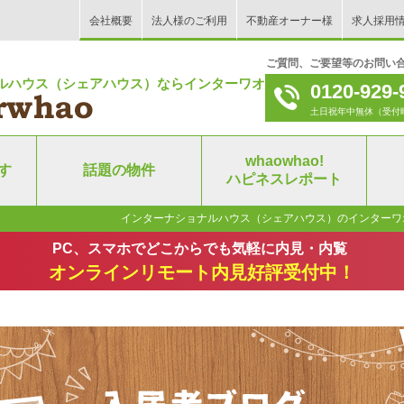
会社概要
法人様のご利用
不動産オーナー様
求人採用
ご質問、ご要望等のお問い
ルハウス（シェアハウス）ならインターワオ！
0120-929-
土日祝年中無休（受付時間｜9
whaowhao!
す
話題の物件
ハピネスレポート
インターナショナルハウス（シェアハウス）のインターワ
PC、スマホでどこからでも気軽に内見・内覧
オンラインリモート内見好評受付中！