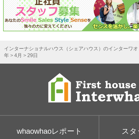
インターナショナルハウス（シェアハウス）のインターワオ
年
>
4月
>
29日
whaowhaoレポート
スタ