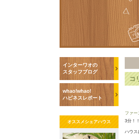
インターワオの
スタッフブログ
コ
whao!whao!
ハピネスレポート
ファー
3分！
オススメシェアハウス
ハウス