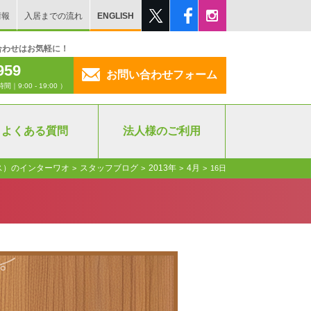
情報
入居までの流れ
ENGLISH
合わせはお気軽に！
959
お問い合わせフォーム
:00 - 19:00 ）
よくある質問
法人様のご利用
ス）のインターワオ
スタッフブログ
2013年
4月
>
>
>
>
16日