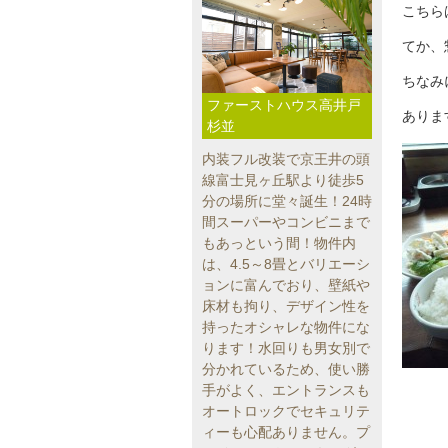
こちら
てか、
ちなみ
ファーストハウス高井戸
ありま
杉並
内装フル改装で京王井の頭
線富士見ヶ丘駅より徒歩5
分の場所に堂々誕生！24時
間スーパーやコンビニまで
もあっという間！物件内
は、4.5～8畳とバリエーシ
ョンに富んでおり、壁紙や
床材も拘り、デザイン性を
持ったオシャレな物件にな
ります！水回りも男女別で
分かれているため、使い勝
手がよく、エントランスも
オートロックでセキュリテ
ィーも心配ありません。プ