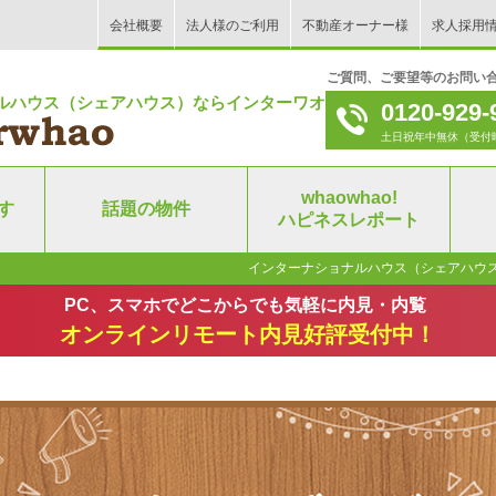
会社概要
法人様のご利用
不動産オーナー様
求人採用
ご質問、ご要望等のお問い
ルハウス（シェアハウス）ならインターワオ！
0120-929-
土日祝年中無休（受付時間｜9
whaowhao!
す
話題の物件
ハピネスレポート
インターナショナルハウス（シェアハウ
PC、スマホでどこからでも気軽に内見・内覧
オンラインリモート内見好評受付中！