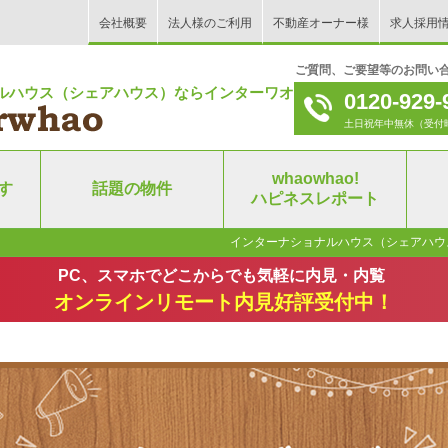
会社概要
法人様のご利用
不動産オーナー様
求人採用
ご質問、ご要望等のお問い
ルハウス（シェアハウス）ならインターワオ！
0120-929-
土日祝年中無休（受付時間｜9
whaowhao!
す
話題の物件
ハピネスレポート
インターナショナルハウス（シェアハウ
PC、スマホでどこからでも気軽に内見・内覧
オンラインリモート内見好評受付中！