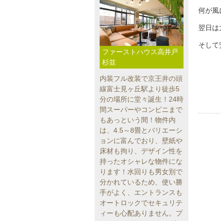
何が風
翌日は
そして
ファーストハウス高井戸
杉並
内装フル改装で京王井の頭
線富士見ヶ丘駅より徒歩5
分の場所に堂々誕生！24時
間スーパーやコンビニまで
もあっという間！物件内
は、4.5～8畳とバリエーシ
ョンに富んでおり、壁紙や
床材も拘り、デザイン性を
持ったオシャレな物件にな
ります！水回りも男女別で
分かれているため、使い勝
手がよく、エントランスも
オートロックでセキュリテ
ィーも心配ありません。プ