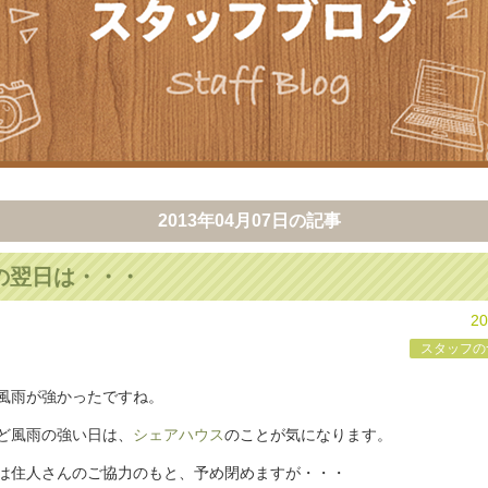
2013年04月07日
の記事
の翌日は・・・
20
スタッフの
風雨が強かったですね。
ど風雨の強い日は、
シェアハウス
のことが気になります。
は住人さんのご協力のもと、予め閉めますが・・・