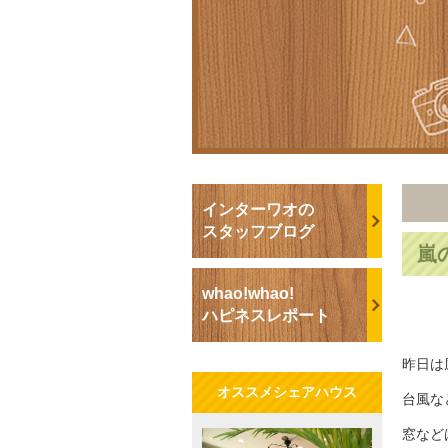
インターワオの
スタッフブログ
嵐
whao!whao!
ハピネスレポート
昨日は
オススメシェアハウス
台風な
窓など