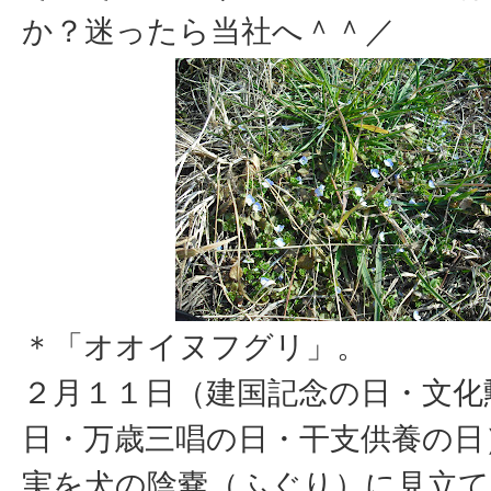
か？迷ったら当社へ＾＾／
＊「オオイヌフグリ」。
２月１１日（建国記念の日・文化
日・万歳三唱の日・干支供養の日
実を犬の陰嚢（ふぐり）に見立