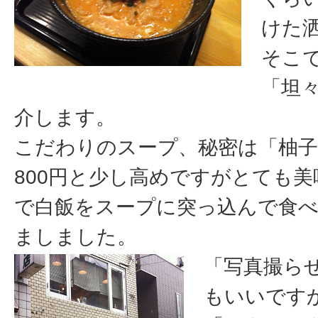
けた
そこ
「坦
介します。
こだわりのスープ、秘密は「柚
800円と少し高めですがとても
で白飯をスープに突っ込んで食
ましました。
「写真撮ら
もいいです