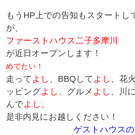
もうHP上での告知もスタートし
が、
ファーストハウス二子多摩川
が近日オープンします！
めでたい！
走って
よし
、BBQして
よし
、花
ッピング
よし
、グルメ
よし
、川
んで
よし
、
是非内見にお越しください！
ゲストハウスの