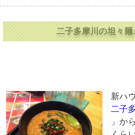
二子多摩川の坦々麺
新ハ
二子
」から
くら