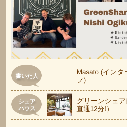
Masato (イ
書いた人
フ)
グリーンシェア
シェア
直通12分!）
ハウス