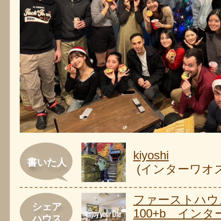
kiyoshi
書いた人
(インターワオ
ファーストハウ
シェア
100+b イン
ハウス