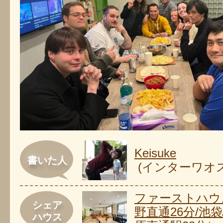
Keisuke
書いた人
(インターワオ
ファーストハウ
シェア
野直通26分/池袋
ハウス