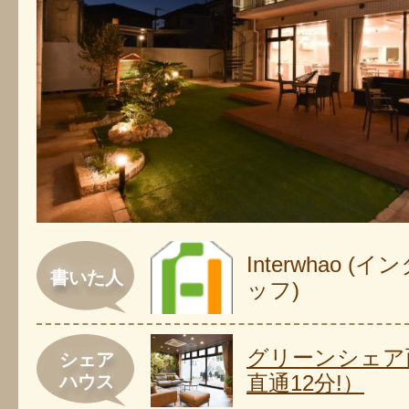
Interwhao 
書いた人
ッフ)
グリーンシェア
シェア
直通12分!）
ハウス