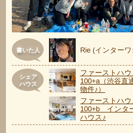
Rie (インター
書いた人
ファーストハウ
シェア
100+a（渋谷直
ハウス
物件♪）
ファーストハウ
100+b イン
ハウス♪