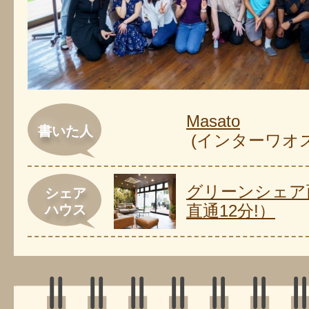
Masato
書いた人
(インターワオ
グリーンシェア
シェア
直通12分!）
ハウス