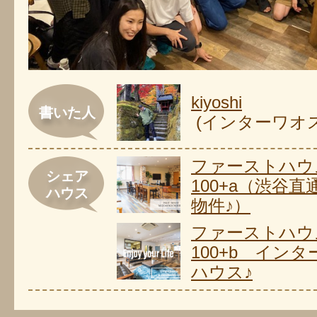
kiyoshi
書いた人
(インターワオ
ファーストハウ
シェア
100+a（渋谷直
ハウス
物件♪）
ファーストハウ
100+b イン
ハウス♪