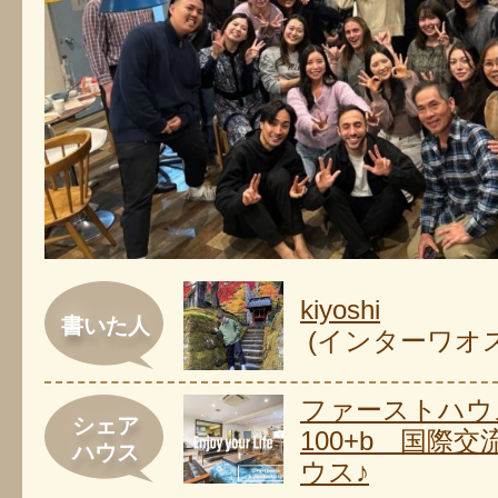
kiyoshi
書いた人
(インターワオ
ファーストハウ
シェア
100+b 国際
ハウス
ウス♪