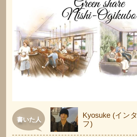
Kyosuke (
書いた人
フ)