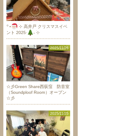
‪꙳⋆
࣪⊹ 高井戸 クリスマスイベ
ント 2025·
˖ ࣪⊹
2025/11/26
☆彡Green Share西荻窪 防音室
（Soundploof Room）オープン
☆彡
2025/11/25