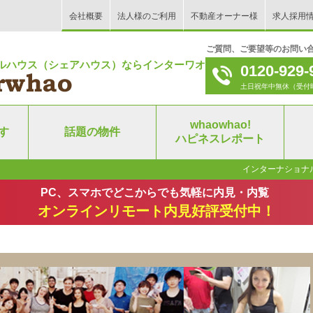
会社概要
法人様のご利用
不動産オーナー様
求人採用
ご質問、ご要望等のお問い
ルハウス（シェアハウス）ならインターワオ！
0120-929-
土日祝年中無休（受付時間｜9
whaowhao!
す
話題の物件
ハピネスレポート
インターナショナ
PC、スマホでどこからでも気軽に内見・内覧
オンラインリモート内見好評受付中！