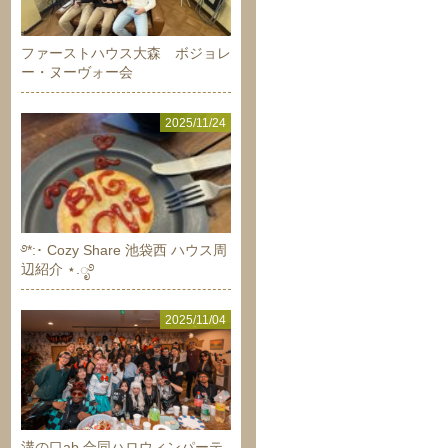
ファーストハウス大森 ボジョレ
ー・ヌーヴォー会
2025/11/24
࿔*:･ Cozy Share 池袋西 ハウス周
辺紹介 ⋆.ೃ࿔
2025/11/04
溝の口ab 合同ハロウィンパーテ