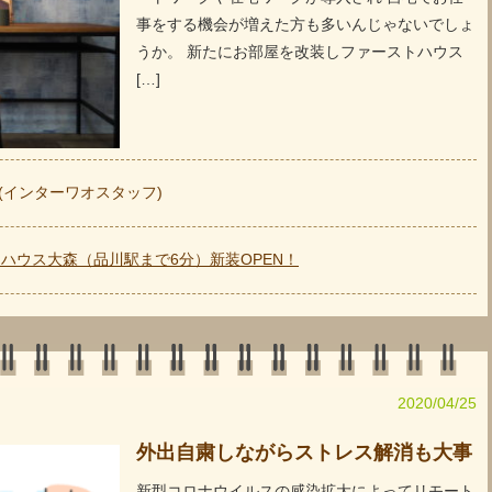
事をする機会が増えた方も多いんじゃないでしょ
うか。 新たにお部屋を改装しファーストハウス
[…]
hao (インターワオスタッフ)
ハウス大森（品川駅まで6分）新装OPEN！
2020/04/25
外出自粛しながらストレス解消も大事
新型コロナウイルスの感染拡大によってリモート