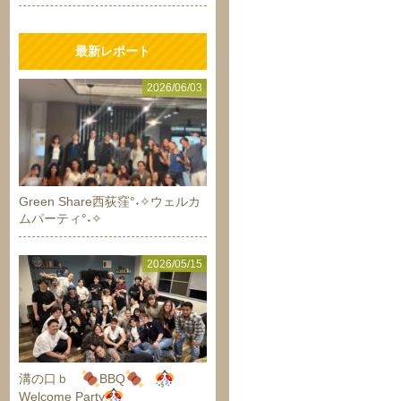
最新レポート
2026/06/03
Green Share西荻窪°˖✧ウェルカ
ムパーティ°˖✧
2026/05/15
溝の口ｂ
BBQ
Welcome Party