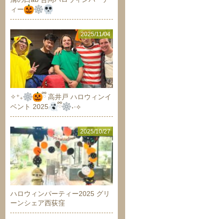
ィー
2025/11/04
✧⁺₊
ྀི 高井戸 ハロウィンイ
ベント 2025
ྀི
˖·⟡
2025/10/27
ハロウィンパーティー2025 グリ
ーンシェア西荻窪