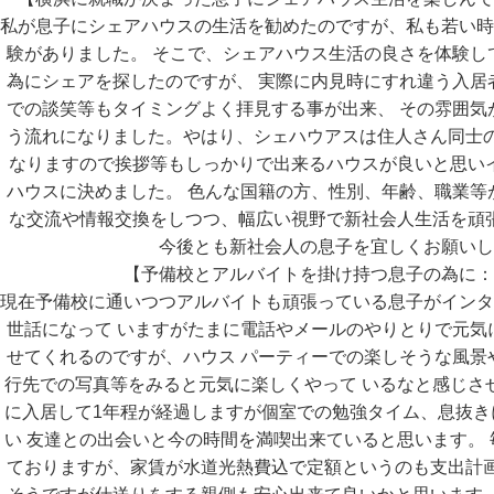
私が息子にシェアハウスの生活を勧めたのですが、私も若い時
験がありました。 そこで、シェアハウス生活の良さを体験し
為にシェアを探したのですが、 実際に内見時にすれ違う入居
での談笑等もタイミングよく拝見する事が出来、 その雰囲気
う流れになりました。やはり、シェハウアスは住人さん同士の
なりますので挨拶等もしっかりで出来るハウスが良いと思い
ハウスに決めました。 色んな国籍の方、性別、年齢、職業等
な交流や情報交換をしつつ、幅広い視野で新社会人生活を頑
今後とも新社会人の息子を宜しくお願いし
【予備校とアルバイトを掛け持つ息子の為に：
現在予備校に通いつつアルバイトも頑張っている息子がインタ
世話になって いますがたまに電話やメールのやりとりで元気
せてくれるのですが、ハウス パーティーでの楽しそうな風景
行先での写真等をみると元気に楽しくやって いるなと感じさ
に入居して1年程が経過しますが個室での勉強タイム、息抜き
い 友達との出会いと今の時間を満喫出来ていると思います。
ておりますが、家賃が水道光熱費込で定額というのも支出計画