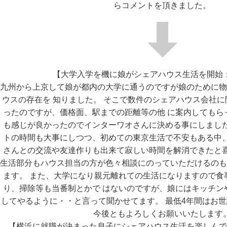
らコメントを頂きました。
【大学入学を機に娘がシェアハウス生活を開始
九州から上京して娘が都内の大学に通うのですが娘のために物
ウスの存在を 知りました。 そこで数件のシェアハウス会社
ったのですが、価格面、駅までの距離等の他 に案内してもら
も感じが良かったのでインターワオさんに決める事にしました
トの時間も大事にしつつ、初めての東京生活で不安もある中、
さんとの交流や友達作りも出来て寂しい時間を解消できたと喜
生活部分もハウス担当の方が色々相談にのっていただけるのも
ます。 また、大学になり親元離れての生活になりますので食
り、掃除等も当番制とかで はないのですが、娘にはキッチン
してやるように・・と言って聞かせてます。 最低4年間はお
今後ともよろしくお願いいたします
【横浜に就職が決まった息子にシェアハウス生活を楽しんで