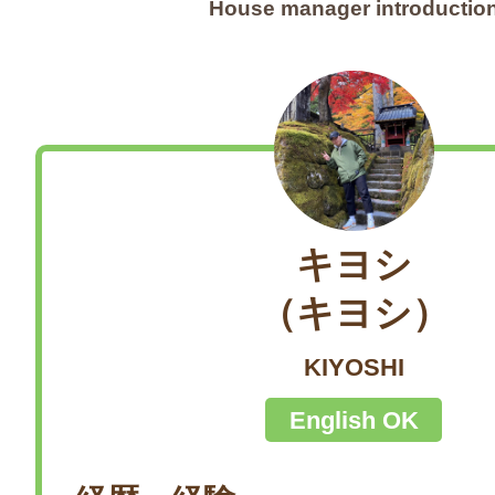
House manager introductio
キヨシ
（キヨシ）
KIYOSHI
English OK