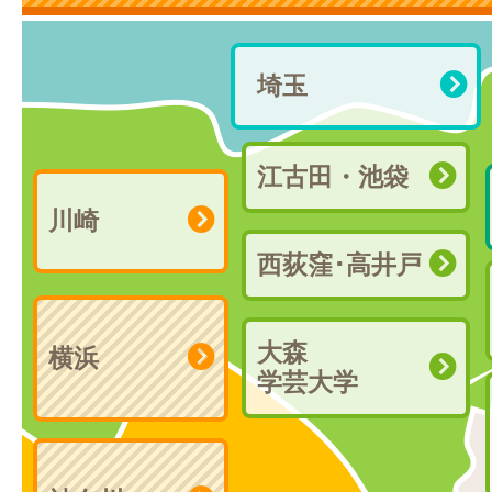
埼玉
江古田・池袋
川崎
西荻窪･高井戸
大森
横浜
学芸大学