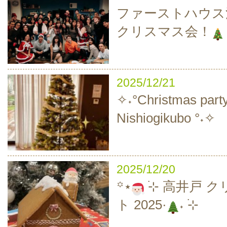
ファーストハウス
クリスマス会！
2025/12/21
✧˖°Christmas party
Nishiogikubo °˖✧
2025/12/20
‪꙳⋆
࣪⊹ 高井戸 
ト 2025·
˖ ࣪⊹