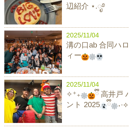
辺紹介 ⋆.ೃ࿔
2025/11/04
溝の口ab 合同ハ
ィー
2025/11/04
✧⁺₊
ྀི 高井
ント 2025
ྀི
˖·⟡