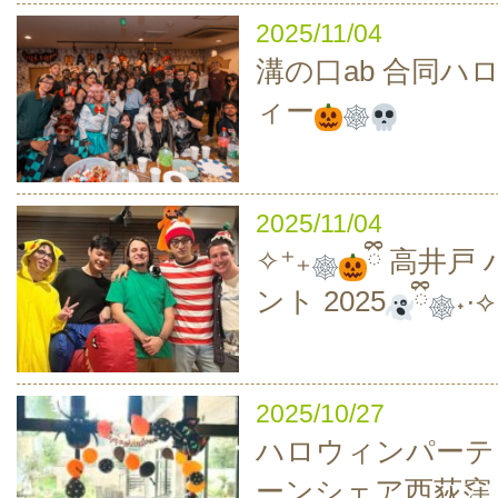
2025/11/04
溝の口ab 合同ハ
ィー
2025/11/04
✧⁺₊
ྀི 高井
ント 2025
ྀི
˖·⟡
2025/10/27
ハロウィンパーティ
ーンシェア西荻窪