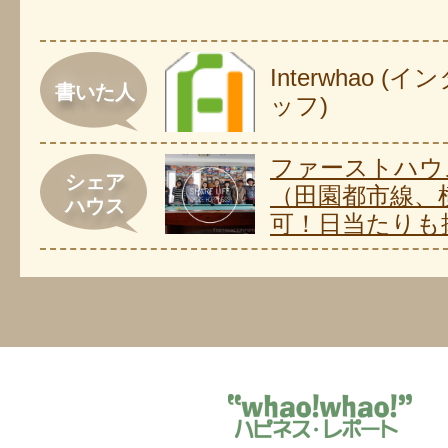
Interwhao 
書いた人
ッフ)
ファーストハウ
シェア
（田園都市線、
ハウス
可！日当たりも