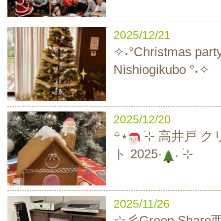
2025/12/21
✧˖°Christmas party
Nishiogikubo °˖✧
2025/12/20
‪꙳⋆
࣪⊹ 高井戸 
ト 2025·
˖ ࣪⊹
2025/11/26
☆彡Green Sha