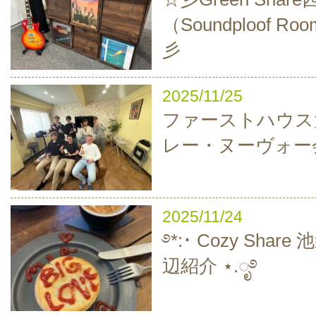
（Soundploof 
彡
2025/11/25
ファーストハウス
レー・ヌーヴォー
2025/11/24
࿔*:･ Cozy Sha
辺紹介 ⋆.ೃ࿔