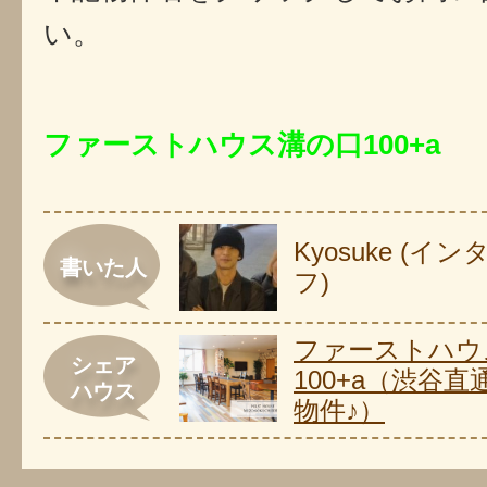
い。
ファーストハウス溝の口100+a
Kyosuke (
書いた人
フ)
ファーストハウ
シェア
100+a（渋谷直
ハウス
物件♪）