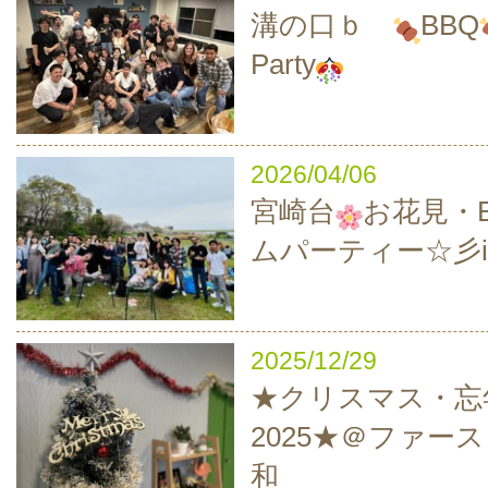
溝の口ｂ
BBQ
Party
2026/04/06
宮崎台
お花見・B
ムパーティー☆彡i
2025/12/29
★クリスマス・忘
2025★＠ファー
和