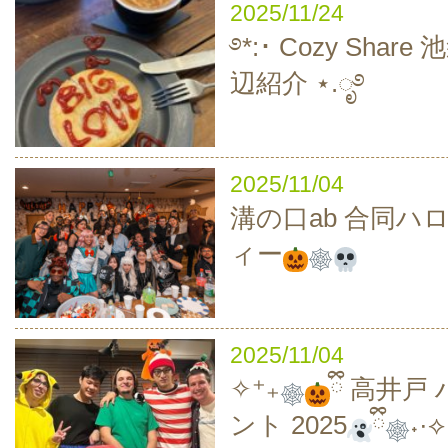
2025/11/24
࿔*:･ Cozy Sha
辺紹介 ⋆.ೃ࿔
2025/11/04
溝の口ab 合同ハ
ィー
2025/11/04
✧⁺₊
ྀི 高井
ント 2025
ྀི
˖·⟡