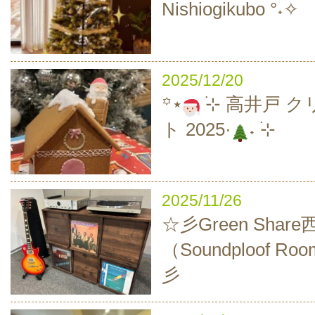
Nishiogikubo °˖✧
2025/12/20
‪꙳⋆
࣪⊹ 高井戸 
ト 2025·
˖ ࣪⊹
2025/11/26
☆彡Green Sha
（Soundploof 
彡