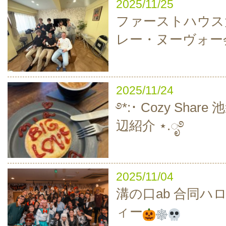
2025/11/25
ファーストハウス
レー・ヌーヴォー
2025/11/24
࿔*:･ Cozy Sha
辺紹介 ⋆.ೃ࿔
2025/11/04
溝の口ab 合同ハ
ィー