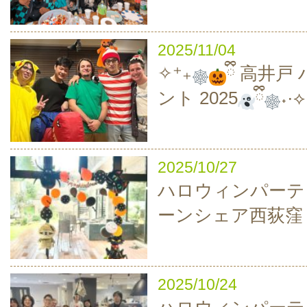
2025/11/04
✧⁺₊
ྀི 高井
ント 2025
ྀི
˖·⟡
2025/10/27
ハロウィンパーティ
ーンシェア西荻窪
2025/10/24