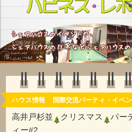
ハウス情報
国際交流パーティ・イベ
高井戸杉並
クリスマス
パー
ィー#2