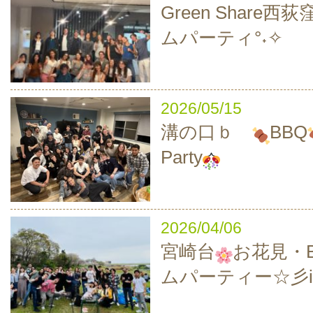
Green Share西
ムパーティ°˖✧
2026/05/15
溝の口ｂ
BBQ
Party
2026/04/06
宮崎台
お花見・B
ムパーティー☆彡i