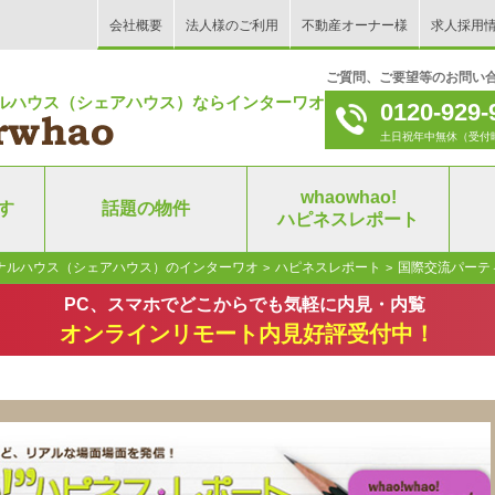
会社概要
法人様のご利用
不動産オーナー様
求人採用
ご質問、ご要望等のお問い
ルハウス（シェアハウス）ならインターワオ！
0120-929-
土日祝年中無休（受付時間｜9
whaowhao!
す
話題の物件
ハピネスレポート
ナルハウス（シェアハウス）のインターワオ
ハピネスレポート
国際交流パーテ
>
>
PC、スマホでどこからでも気軽に内見・内覧
オンラインリモート内見好評受付中！