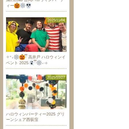
ィー
2025/11/04
✧⁺₊
ྀི 高井戸 ハロウィンイ
ベント 2025
ྀི
˖·⟡
2025/10/27
ハロウィンパーティー2025 グリ
ーンシェア西荻窪