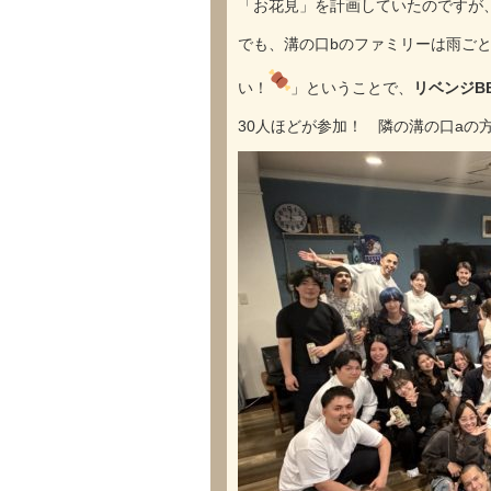
「お花見」を計画していたのですが
でも、溝の口bのファミリーは雨ご
い！
」ということで、
リベンジB
30人ほどが参加！ 隣の溝の口aの