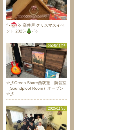
‪꙳⋆
࣪⊹ 高井戸 クリスマスイベ
ント 2025·
˖ ࣪⊹
2025/11/26
☆彡Green Share西荻窪 防音室
（Soundploof Room）オープン
☆彡
2025/11/25