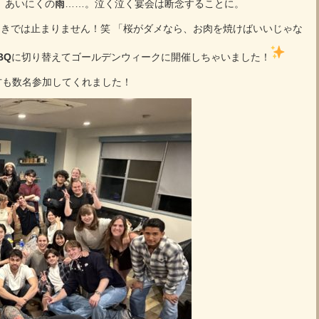
、あいにくの
雨
……。泣く泣く宴会は断念することに。
ときでは止まりません！笑 「桜がダメなら、お肉を焼けばいいじゃな
BQ
に切り替えてゴールデンウィークに開催しちゃいました！
方も数名参加してくれました！