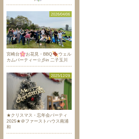
2026/04/06
宮崎台
お花見・BBQ
ウェル
カムパーティー☆彡in 二子玉川
2025/12/29
★クリスマス・忘年会パーティ
2025★＠ファーストハウス南浦
和