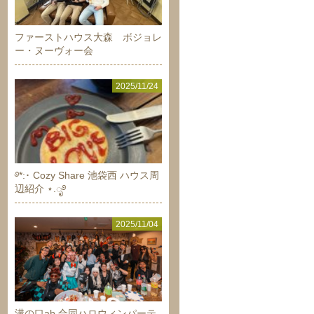
ファーストハウス大森 ボジョレ
ー・ヌーヴォー会
2025/11/24
࿔*:･ Cozy Share 池袋西 ハウス周
辺紹介 ⋆.ೃ࿔
2025/11/04
溝の口ab 合同ハロウィンパーテ