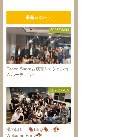
最新レポート
2026/06/03
Green Share西荻窪°˖✧ウェルカ
ムパーティ°˖✧
2026/05/15
溝の口ｂ
BBQ
Welcome Party