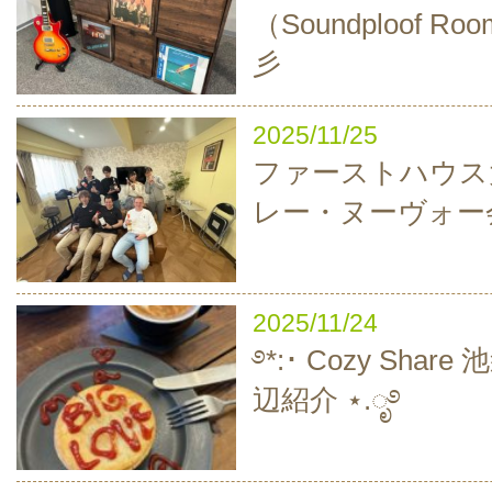
（Soundploof 
彡
2025/11/25
ファーストハウス
レー・ヌーヴォー
2025/11/24
࿔*:･ Cozy Sha
辺紹介 ⋆.ೃ࿔