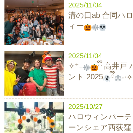
2025/11/04
溝の口ab 合同ハ
ィー
2025/11/04
✧⁺₊
ྀི 高井
ント 2025
ྀི
˖·⟡
2025/10/27
ハロウィンパーティ
ーンシェア西荻窪