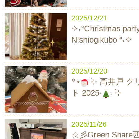
2025/12/21
✧˖°Christmas party
Nishiogikubo °˖✧
2025/12/20
‪꙳⋆
࣪⊹ 高井戸 
ト 2025·
˖ ࣪⊹
2025/11/26
☆彡Green Sha