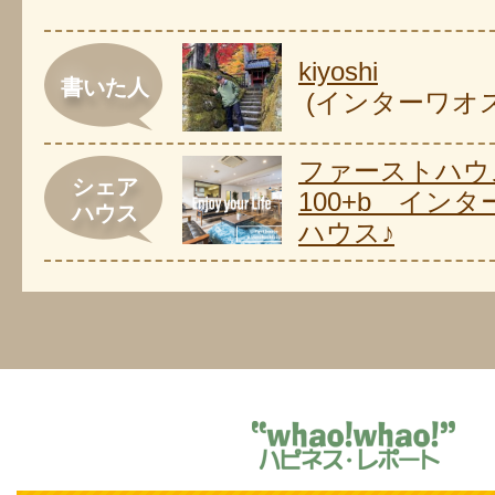
kiyoshi
書いた人
(インターワオ
ファーストハウ
シェア
100+b イン
ハウス
ハウス♪