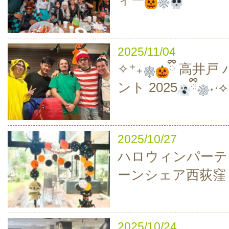
ィー
2025/11/04
✧⁺₊
ྀི 高井
ント 2025
ྀི
˖·⟡
2025/10/27
ハロウィンパーティ
ーンシェア西荻窪
2025/10/24