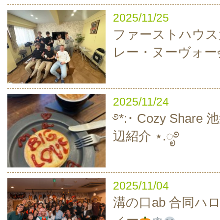
2025/11/25
ファーストハウス
レー・ヌーヴォー
2025/11/24
࿔*:･ Cozy Sha
辺紹介 ⋆.ೃ࿔
2025/11/04
溝の口ab 合同ハ