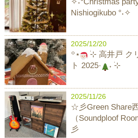
✧˖°Christmas party
Nishiogikubo °˖✧
2025/12/20
‪꙳⋆
࣪⊹ 高井戸 
ト 2025·
˖ ࣪⊹
2025/11/26
☆彡Green Sha
（Soundploof 
彡