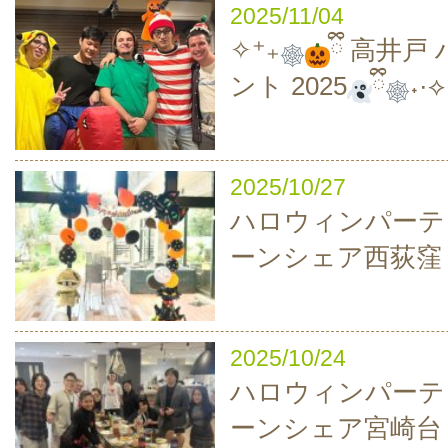
2025/11/04
✧⁺₊
ྀི 高井
ント 2025
ྀི
˖·⟡
2025/10/27
ハロウィンパーティ
ーンシェア西荻窪
2025/10/24
ハロウィンパーティ
ーンシェア宮崎台