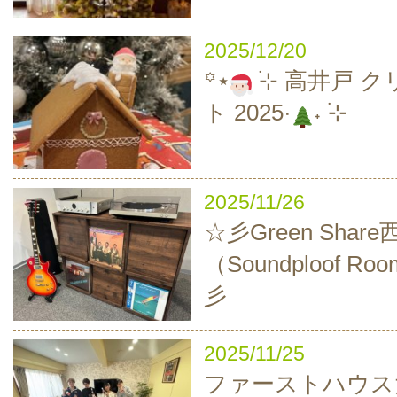
2025/12/20
‪꙳⋆
࣪⊹ 高井戸 
ト 2025·
˖ ࣪⊹
2025/11/26
☆彡Green Sha
（Soundploof 
彡
2025/11/25
ファーストハウス