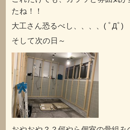
たね！！
大工さん恐るべし、、、、( ﾟДﾟ)
そして次の日～
おやおや？？何やら個室の骨組み