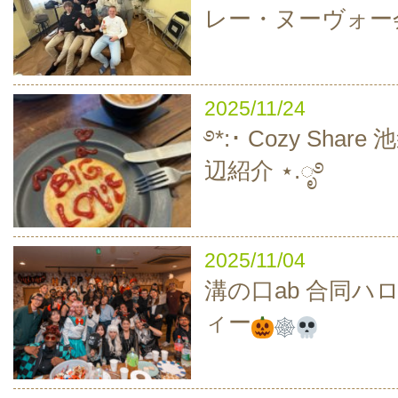
レー・ヌーヴォー
2025/11/24
࿔*:･ Cozy Sha
辺紹介 ⋆.ೃ࿔
2025/11/04
溝の口ab 合同ハ
ィー