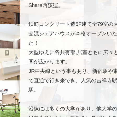
Share西荻窪。
鉄筋コンクリート造5F建て全79室の
交流シェアハウスが本格オープンい
た！
大型ゆえに各共有部,居室ともに広々
間が広がります。
JR中央線という事もあり、新宿駅や
で直通で行き来でき、人気の吉祥寺
駅。
沿線には多くの大学があり、他大学